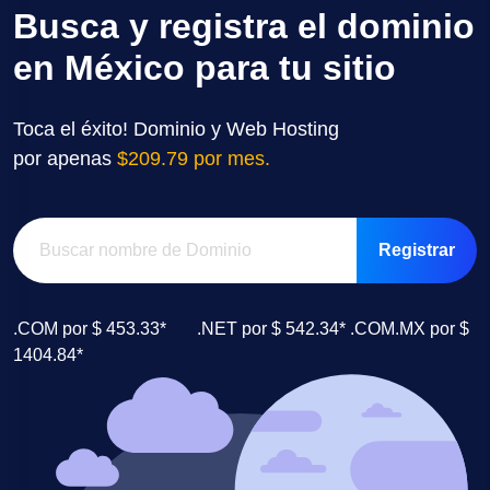
Busca y registra el dominio
en México para tu sitio
Toca el éxito! Dominio y Web Hosting
por apenas
$209.79 por mes.
.COM por $
453.33*
.NET por $
542.34*
.COM.MX por $
1404.84*